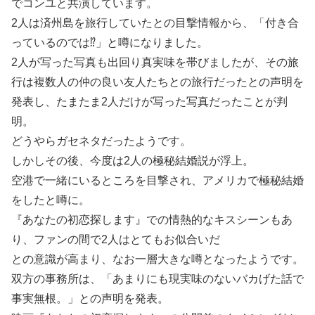
でコンユと共演しています。
2人は済州島を旅行していたとの目撃情報から、「付き合
っているのでは⁉」と噂になりました。
2人が写った写真も出回り真実味を帯びましたが、その旅
行は複数人の仲の良い友人たちとの旅行だったとの声明を
発表し、たまたま2人だけが写った写真だったことが判
明。
どうやらガセネタだったようです。
しかしその後、今度は2人の極秘結婚説が浮上。
空港で一緒にいるところを目撃され、アメリカで極秘結婚
をしたと噂に。
『あなたの初恋探します』での情熱的なキスシーンもあ
り、ファンの間で2人はとてもお似合いだ
との意識が高まり、なお一層大きな噂となったようです。
双方の事務所は、「あまりにも現実味のないバカげた話で
事実無根。」との声明を発表。