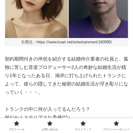
引用元：https://www.koari.net/entertainment/160095/
契約期間付きの伴侶を紹介する結婚仲介業者の社員と、孤
独に苦しむ音楽プロデューサー2人の奇妙な結婚生活が残
り1年となったある日、湖岸に打ち上げられたトランクに
よって、彼らの隠してきた秘密の結婚生活が浮き彫りにな
っていく・・・。
トランクの中に何が入ってるんだろう？
何だかミステリアスな予感(^^♪
ミステリー好きの私としては、とても待ち遠しいです♪
プロフィール
お問い合わせ
サイトマップ
プライバシーポリシー