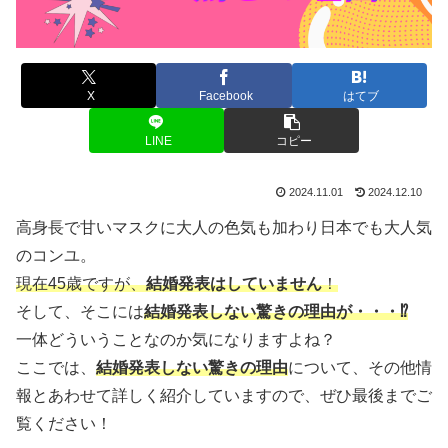
X
Facebook
はてブ
LINE
コピー
2024.11.01
2024.12.10
高身長で甘いマスクに大人の色気も加わり日本でも大人気
のコンユ。
現在45歳ですが、
結婚発表はしていません
！
そして、そこには
結婚発表しない驚きの理由が・・・⁉
一体どういうことなのか気になりますよね？
ここでは、
結婚発表しない
驚きの理由
について、その他情
報とあわせて詳しく紹介していますので、ぜひ最後までご
覧ください！