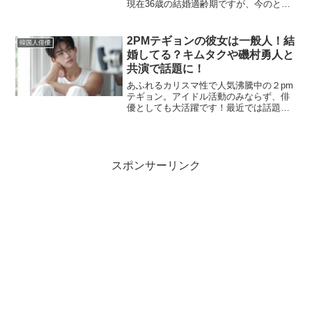
現在36歳の結婚適齢期ですが、今のとこ
ろまだ結婚はしていません。では熱愛彼
女はいるのか？とても気になりますよ
ね！ここでは、ソイングクの好きなタイ
2PMテギョンの彼女は一般人！結
韓国人俳優
プや結婚観もあわせて紹介...
婚してる？キムタクや磯村勇人と
共演で話題に！
あふれるカリスマ性で人気沸騰中の２pm
テギョン。アイドル活動のみならず、俳
優としても大活躍です！最近では話題作
『ヴィンチェンツォ』（2021）での悪役
ぶりが視聴者をクギ付けにしました。こ
こでは、テギョンの彼女や過去に結婚相
手がいた？という情...
スポンサーリンク