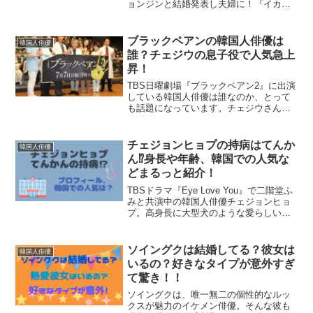
ョンジンと結婚発表し夫婦に！『イカゲ
ーム2』も配信間近！『トッケビ』での結
婚相手はキムゴウン！コンユが好きなタ
イプや妻への7つの条件！
ブラックペアンの韓国人俳優は
韓国人俳優
誰？チェジウの息子役で人気急上
昇！
TBS日曜劇場『ブラックペアン2』に出演
している韓国人俳優は誰なのか、とって
も話題になっています。チェジウさんの
息子役を演じ人気急上昇中の彼は、現在
韓国でも売り出し中の俳優キムムジュン
さん！ここでは彼について詳しく書いて
チェジョンヒョプの持病はてんか
韓国人俳優
いますので、ぜひ最後...
ん⁉身長や年齢、韓国での人気な
どまるっと紹介！
TBSドラマ『Eye Love You』で二階堂ふ
みと共演中の韓国人俳優チェジョンヒョ
プ。高身長に大型犬のような愛らしい笑
顔で、日本での人気も急上昇中です！こ
こではチェジョンヒョプの持病のてんか
ん、身長、年齢などプロフィールと、韓
ソイングクは結婚してる？彼女は
韓国人俳優
国での人気...
いるの？好きなタイプが意外すぎ
て驚き！！
ソイングクは、唯一無二の個性的なルッ
クスが魅力のイケメン俳優。そんな彼も