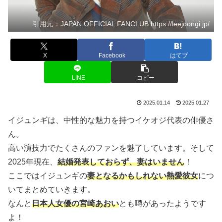
引用元：JAPAN OFFICIAL FANCLUB https://leejoongi.jp/
X
Facebook
はてブ
LINE
コピー
2025.01.14
2025.01.27
イジュンギは、中性的な魅力を持つイケオジ代表の俳優さ
ん。
高い演技力でたくさんのファンを魅了しています。そして
2025年現在、
結婚発表しておらず、妻はいません
！
ここではイジュンギの
妻となるかもしれない
熱愛彼女
につ
いてまとめていきます。
なんと
日本人女優の宮崎あおい
とも噂があったようです
よ！