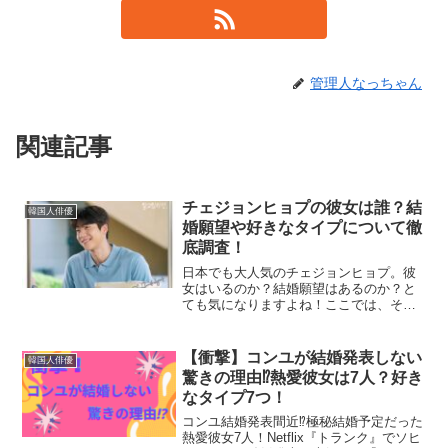
管理人なっちゃん
関連記事
チェジョンヒョプの彼女は誰？結
韓国人俳優
婚願望や好きなタイプについて徹
底調査！
日本でも大人気のチェジョンヒョプ。彼
女はいるのか？結婚願望はあるのか？と
ても気になりますよね！ここでは、それ
らの疑問を丸ごと解決していきます！
【衝撃】コンユが結婚発表しない
韓国人俳優
驚きの理由⁉熱愛彼女は7人？好き
なタイプ7つ！
コンユ結婚発表間近⁉極秘結婚予定だった
熱愛彼女7人！Netflix『トランク』でソヒ