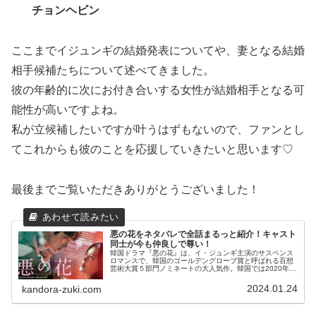
チョンヘビン
ここまでイジュンギの結婚発表についてや、妻となる結婚
相手候補たちについて述べてきました。
彼の年齢的に次にお付き合いする女性が結婚相手となる可
能性が高いですよね。
私が立候補したいですが叶うはずもないので、ファンとし
てこれからも彼のことを応援していきたいと思います♡
最後までご覧いただきありがとうございました！
悪の花をネタバレで全話まるっと紹介！キャスト
同士が今も仲良しで尊い！
韓国ドラマ『悪の花』は、イ・ジュンギ主演のサスペンス
ロマンスで、韓国のゴールデングローブ賞と呼ばれる百想
芸術大賞５部門ノミネートの大人気作。韓国では2020年7
月から9月まで放送されていましたが、ドラマ終了後もキ
ャストたちは親交を深めている...
2024.01.24
kandora-zuki.com