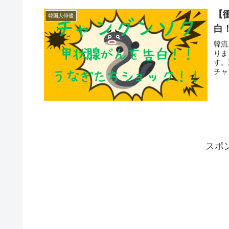
【
韓国人俳優
白
韓流
りま
す。
チャ
スポ