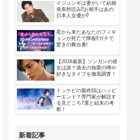
イジュンギは妻がいて結婚
発表秒読み⁉お相手はあの
日本人女優か⁉
星から来たあなたのフィギ
ョンが死亡で降板⁉ガチで
驚きの舞台裏!
【2026最新】ソンガンの彼
女は誰？過去の熱愛の噂や
好きなタイプを徹底調査！
トッケビの最終回はハッピ
ーエンド？専門家が解説す
る見どころ7選と結末の考
察！
新着記事