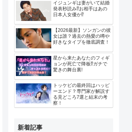
イジュンギは妻がいて結婚
発表秒読み⁉お相手はあの
日本人女優か⁉
【2026最新】ソンガンの彼
女は誰？過去の熱愛の噂や
好きなタイプを徹底調査！
星から来たあなたのフィギ
ョンが死亡で降板⁉ガチで
驚きの舞台裏!
トッケビの最終回はハッピ
ーエンド？専門家が解説す
る見どころ7選と結末の考
察！
新着記事