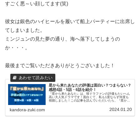
すごく悪～い顔してます(笑)
彼女は銀色のハイヒールを履いて船上パーティーに出席し
てしまいました。
ミンジュンの見た夢の通り、海へ落下してしまうの
か・・・。
最後までご覧いただきありがとうございました！
星から来たあなたの評価は面白い？つまらない？
感想4話・5話・6話を紹介！
『星から来たあなた』は、韓ドラファンの評価もたいへん
高い大人気ドラマです！面白くて、私も1度ならず何度も
視聴しました！この記事を読んでいただいたら、『星から
来たあなた』に興味を持っていただけると思います！ぜ
ひ、最後までご覧になってくださいね...
2024.01.20
kandora-zuki.com