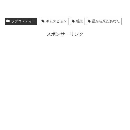
ラブコメディー
キムスヒョン
感想
星から来たあなた
スポンサーリンク