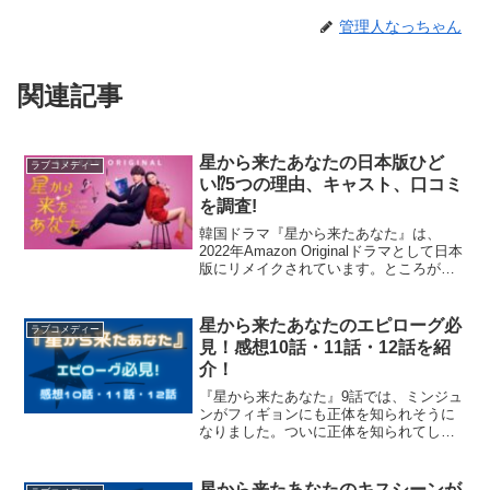
管理人なっちゃん
関連記事
星から来たあなたの日本版ひど
ラブコメディー
い⁉5つの理由、キャスト、口コミ
を調査!
韓国ドラマ『星から来たあなた』は、
2022年Amazon Originalドラマとして日本
版にリメイクされています。ところが、
「星から来たあなたの日本版ひどい！」
との声があるようです・・・。なぜその
ような声が出てきたのか気になりますよ
星から来たあなたのエピローグ必
ラブコメディー
ね？こ...
見！感想10話・11話・12話を紹
介！
『星から来たあなた』9話では、ミンジュ
ンがフィギョンにも正体を知られそうに
なりました。ついに正体を知られてしま
うのでしょうか⁉ここでは『星から来たあ
なた』10話・11話・12話のあらすじと感
想を紹介します！
星から来たあなたのキスシーンが