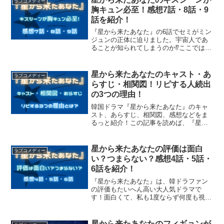
ラブコメディー
胸キュン必至！感想7話・8話・9
話を紹介！
『星から来たあなた』の6話でセミがミン
ジュンの正体に迫りました。宇宙人であ
ることが知られてしまうのか⁉ここでは、
『星から来たあなた』7話・8話・9話のあ
らすじと感想を書いています！ぜひ最後
までご覧ください！
星から来たあなたのキャスト・あ
ラブコメディー
らすじ・相関図！リピする人続出
の3つの理由！
韓国ドラマ『星から来たあなた』のキャ
スト、あらすじ、相関図、感想などをま
るっと紹介！この記事を読めば、『星か
ら来たあなた』のすべてがわかります！
ぜひ最後までご覧くださいね！
星から来たあなたの評価は面白
ラブコメディー
い？つまらない？感想4話・5話・
6話を紹介！
『星から来たあなた』は、韓ドラファン
の評価もたいへん高い大人気ドラマで
す！面白くて、私も1度ならず何度も視聴
しました！この記事を読んでいただいた
ら、『星から来たあなた』に興味を持っ
ていただけると思います！ぜひ、最後ま
星から来たあなたのフィギョンが