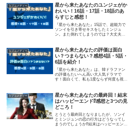
てみてくださいね！この記事を読んでい
星から来たあなたのユンジェがか
ラブコメディー
ただいたら、『星から来た...
わいい！16話・17話・18話のあ
らすじと感想！
『星から来たあなた』15話で、超能力で
ソンイを引き寄せキスをしたミンジュ
ン。また倒れてしまうのでは？大丈夫で
しょうか？ここでは『星から来たあな
た』16話・17話・18話のあらすじと感想
を紹介します！
星から来たあなたの評価は面白
ラブコメディー
い？つまらない？感想4話・5話・
6話を紹介！
『星から来たあなた』は、韓ドラファン
の評価もたいへん高い大人気ドラマで
す！面白くて、私も1度ならず何度も視聴
しました！この記事を読んでいただいた
ら、『星から来たあなた』に興味を持っ
ていただけると思います！ぜひ、最後ま
星から来たあなたの最終回！結末
ラブコメディー
でご覧になってくださいね...
はハッピーエンド⁉感想と3つの見
どころ！
とうとう最終回となりましたが、ソンイ
とミンジュンの恋の行方はどうなってし
まうのでしょうか⁉結末はハッピーエンド
でしょうか⁉ここでは『星から来たあな
た』全21話のうち、最終回の感想、3つの