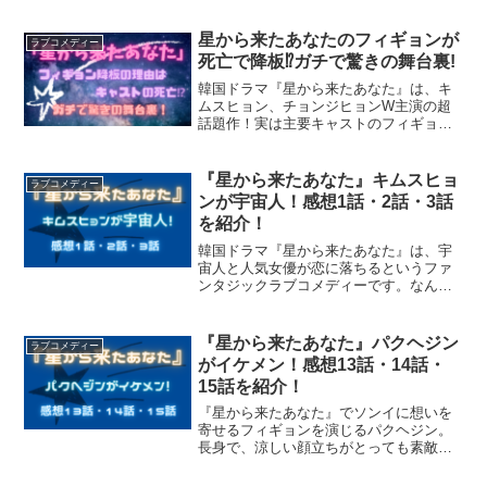
星から来たあなたのフィギョンが
ラブコメディー
死亡で降板⁉ガチで驚きの舞台裏!
韓国ドラマ『星から来たあなた』は、キ
ムスヒョン、チョンジヒョンW主演の超
話題作！実は主要キャストのフィギョン
役が撮影途中に降板となっていたことは
ご存じですか？降板の理由は「死亡」な
のでしょうか？驚きの舞台裏について詳
『星から来たあなた』キムスヒョ
ラブコメディー
しく書いていますので、ぜ...
ンが宇宙人！感想1話・2話・3話
を紹介！
韓国ドラマ『星から来たあなた』は、宇
宙人と人気女優が恋に落ちるというファ
ンタジックラブコメディーです。なん
と、キムスヒョンが宇宙人という役どこ
ろ！この記事を読んでいただいたら、
『星から来たあなた』を見てみたくなる
『星から来たあなた』パクヘジン
ラブコメディー
こと間違いなしです！
がイケメン！感想13話・14話・
15話を紹介！
『星から来たあなた』でソンイに想いを
寄せるフィギョンを演じるパクヘジン。
長身で、涼しい顔立ちがとっても素敵な
イケメンです。色んな作品で主演を演じ
ているので、気になった方はチェックし