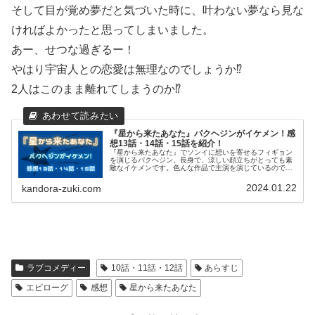
そして目が覚め夢だと気づいた時に、叶わない夢なら見な
ければよかったと思ってしまいました。
あー、せつな過ぎるー！
やはり宇宙人との恋愛は無理なのでしょうか⁉
2人はこのまま離れてしまうのか⁉
『星から来たあなた』パクヘジンがイケメン！感
想13話・14話・15話を紹介！
『星から来たあなた』でソンイに想いを寄せるフィギョン
を演じるパクヘジン。長身で、涼しい顔立ちがとっても素
敵なイケメンです。色んな作品で主演を演じているので、
気になった方はチェックしてみてくださいね！この記事を
読んでいただいたら、『星から来た...
2024.01.22
kandora-zuki.com
ラブコメディー
10話・11話・12話
あらすじ
エピローグ
感想
星から来たあなた