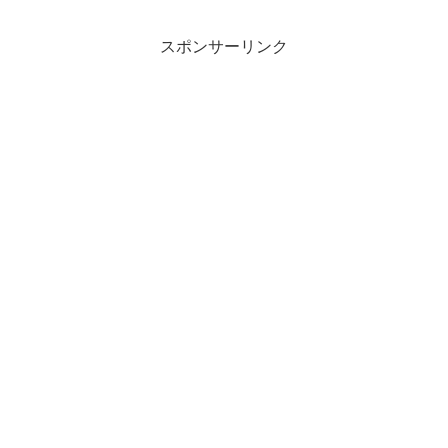
見どころを紹介します！ぜひ最後までご
覧ください！
スポンサーリンク