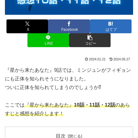
X
Facebook
はてブ
LINE
コピー
2024.01.21
2024.05.27
『星から来たあなた』9話では、ミンジュンがフィギョン
にも正体を知られそうになりました。
ついに正体を知られてしまうのでしょうか⁉
ここでは
『星から来たあなた』
10
話・11話・12話
のあら
すじと感想を紹介します！
目次