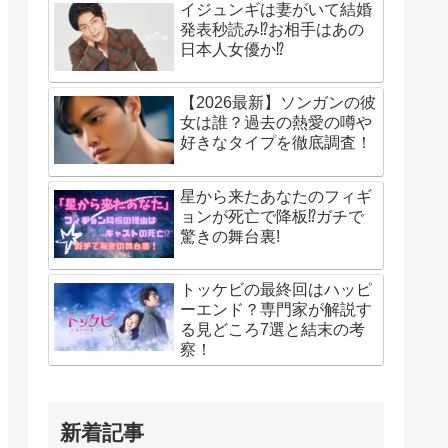
イジュンギは妻がいて結婚
発表秒読み⁉お相手はあの
日本人女優か⁉
【2026最新】ソンガンの彼
女は誰？過去の熱愛の噂や
好きなタイプを徹底調査！
星から来たあなたのフィギ
ョンが死亡で降板⁉ガチで
驚きの舞台裏!
トッケビの最終回はハッピ
ーエンド？専門家が解説す
る見どころ7選と結末の考
察！
新着記事