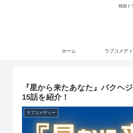
韓国ド
ホーム
ラブコメディ
『星から来たあなた』パクヘジ
15話を紹介！
ラブコメディー