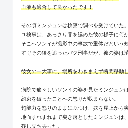
血液も適合して良かったです！
その頃ミンジュンは検察で調べを受けていた
ユ検事は、あっさり罪を認めた彼の様子に何
そこへソンイが撮影中の事故で重体だという
すぐその後を追ったパク刑事だが、彼の姿は
彼女の一大事に、場所をわきまえず瞬間移動
病院で痛々しいソンイの姿を見たミンジュン
約束を破ったことへの怒りが収まらない。
超能力を怒りのままにぶつけ、奴を屋上から
地面すれすれまで突き落としたミンジュンは
残し立ち去った。