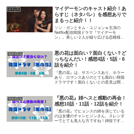
ね！さらに、これまでに200本近くの韓国
ドラマを見てきた私がおススメする、
マイデーモンのキャスト紹介！あ
ロマンス
『ヒーラー最高の恋人』...
らすじ（ネタバレ）を感想ありで
まるっと紹介！！
ソン・ガンとキム・ユジョンｗ主演の
Netflix配信韓国ドラマ『マイデーモ
ン』。美しい２人が繰り広げる恋模様
は、韓ドラファンたちを毎回キュン死さ
せたとか(*^^*)ここでは、韓国ドラマを
150作品以上見てきた私がハマった『マイ
悪の花は面白い？面白くない？ど
サスペンス
デーモン』につ...
っちなんだい！感想4話・5話・6
話を紹介！
『悪の花』は、サスペンスあり、ホラー
あり、ロマンスありのとても面白い韓国
ドラマです！面白くないとの意見は聞い
たことがないほど！この記事を読んでい
ただければ、『悪の花』を見てみたくな
ること間違いなし！ぜひ最後までご覧く
『悪の花』姉ヘスと感動の再会！
サスペンス
ださいね！
感想10話・11話・12話を紹介！
『悪の花』でヒョンスの姉を演じている
のは女優のチャンヒジンさん。スレンダ
ーでとても美人な方ですね！姉役です
が、実際はイジュンギより1歳年下のよう
です。この記事を読んでいただいたら、