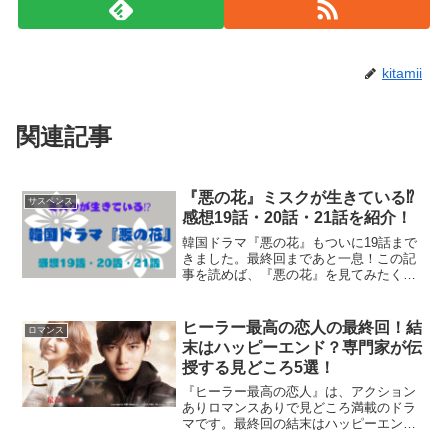
kitamii
関連記事
『悪の花』ミスクが生きている⁉
サスペンス
感想19話・20話・21話を紹介！
韓国ドラマ『悪の花』もついに19話まで
きました。最終回まであと一息！この記
事を読めば、『悪の花』を見てみたくな
ること間違いなしです！ぜひ、最後まで
ご覧くださいね！
ヒーラー最高の恋人の最終回！結
ロマンス
末はハッピーエンド？専門家が伝
授する見どころ5選！
『ヒーラー最高の恋人』は、アクション
ありロマンスありで見どころ満載のドラ
マです。最終回の結末はハッピーエンド
なのでしょうか⁉とても気になりますよ