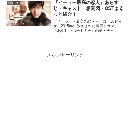
『悪の花』を見たくなること間違いなし
『ヒーラー最高の恋人』あらす
ロマンス
です！ぜひ最後までご覧く...
じ・キャスト・相関図・OSTまる
っと紹介！
『ヒーラー～最高の恋人～』は、2014年
から2015年に放送された韓国ドラマ。
「あやしいパートナー」のチ・チャンウ
ク、「キム秘書はいったい、なぜ？」の
パク・ミニョンW主演による、韓国ドラ
マ史上最高にロマンチックなピュア・ラ
ブストーリーです！...
スポンサーリンク