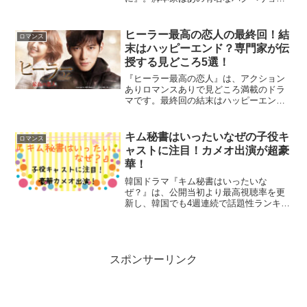
さんでイジョンソクさんとは何と3回目の
タッグ！ファンタジー、サスペンス、恋
愛要素をうまく融合させ、次から次へと
ヒーラー最高の恋人の最終回！結
ロマンス
気になるストーリー展...
末はハッピーエンド？専門家が伝
授する見どころ5選！
『ヒーラー最高の恋人』は、アクション
ありロマンスありで見どころ満載のドラ
マです。最終回の結末はハッピーエンド
なのでしょうか⁉とても気になりますよ
ね！さらに、これまでに200本近くの韓国
ドラマを見てきた私がおススメする、
キム秘書はいったいなぜの子役キ
ロマンス
『ヒーラー最高の恋人』...
ャストに注目！カメオ出演が超豪
華！
韓国ドラマ『キム秘書はいったいな
ぜ？』は、公開当初より最高視聴率を更
新し、韓国でも4週連続で話題性ランキン
グ1位を獲得していました。その人気の秘
密の一つに、子役キャストやカメオ出演
するイ・ミンギら豪華俳優陣の存在があ
ります。今回は、そんな注...
スポンサーリンク