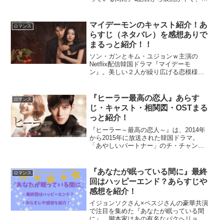
後まで一気に見た方も多いのではないで
しょうか?チョンへインさんとの三角関係
に胸キュンしつつ、サスペンス要素もた
マイデーモンのキャスト紹介！あ
ロマンス
っぷりで見ごたえ...
らすじ（ネタバレ）を感想ありで
まるっと紹介！！
ソン・ガンとキム・ユジョンｗ主演の
Netflix配信韓国ドラマ『マイデーモ
ン』。美しい２人が繰り広げる恋模様
は、韓ドラファンたちを毎回キュン死さ
せたとか(*^^*)ここでは、韓国ドラマを
150作品以上見てきた私がハマった『マイ
『ヒーラー最高の恋人』あらす
ロマンス
デーモン』につ...
じ・キャスト・相関図・OSTまる
っと紹介！
『ヒーラー～最高の恋人～』は、2014年
から2015年に放送された韓国ドラマ。
「あやしいパートナー」のチ・チャンウ
ク、「キム秘書はいったい、なぜ？」の
パク・ミニョンW主演による、韓国ドラ
マ史上最高にロマンチックなピュア・ラ
『あなたが眠っている間に』最終
ロマンス
ブストーリーです！...
回はハッピーエンド？あらすじや
感想を紹介！
イジョンソクさん×ペスジさんの豪華共演
で注目を集めた『あなたが眠っている間
に』。脚本家はあの有名なパクヘリョン