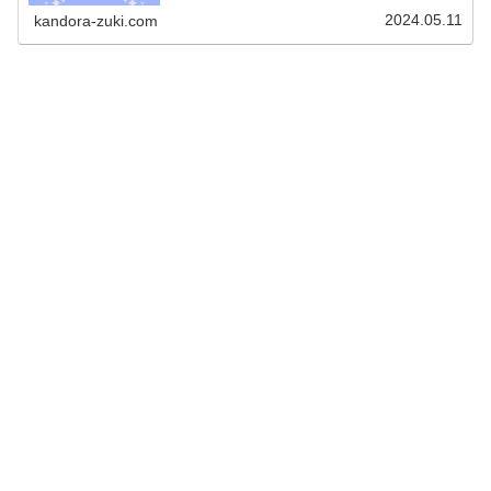
チョンへインさんとの三角関係に胸キュンしつつ、サスペ
ンス要素もたっぷりで見ごたえ...
2024.05.11
kandora-zuki.com