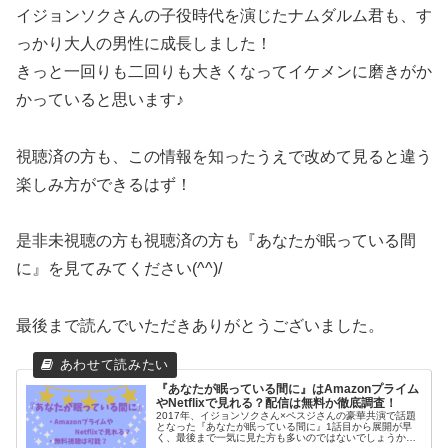
イジョンソクさんの子役時代を演じたナムダルム君も、す
っかり大人の男性に成長しました！
きっと一回りも二回りも大きくなってイケメンに磨きがか
かっていると思います♪
視聴済の方も、この情報を知ったうえで改めて見ると違う
楽しみ方ができるはず！
是非未視聴の方も視聴済の方も『あなたが眠っている間
に』を見てみてください(^^)/
最後まで読んでいただきありがとうございました。
『あなたが眠っている間に』はAmazonプライム
やNetflixで見れる？配信は無料か徹底調査！
2017年、イジョンソクさん×ペスジさんの豪華共演で話題
となった『あなたが眠っている間に』1話目から展開が早
く、最後まで一気に見た方も多いのではないでしょうか?